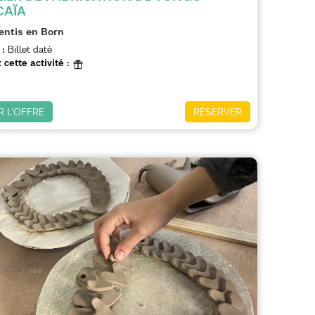
CAÏA
entis en Born
 :
Billet daté
 cette activité :
R L'OFFRE
RÉSERVER