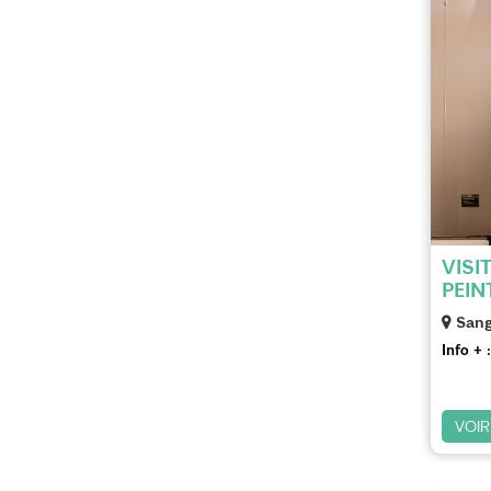
VISI
PEIN
Sang
Info + :
VOIR