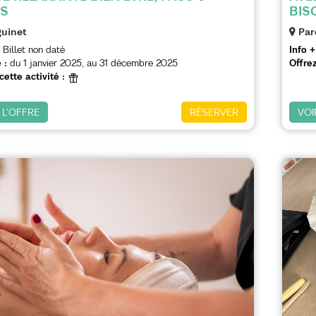
NS
BIS
uinet
Par
Billet non daté
Info +
 :
du
1 janvier 2025
au
31 décembre 2025
Offrez
cette activité :
 L'OFFRE
RÉSERVER
VOI