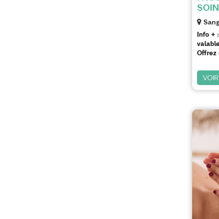
SOI
Sang
Info + :
valable
Offrez 
VOIR