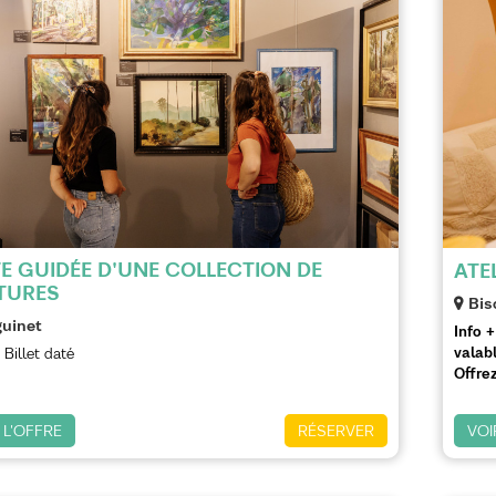
TE GUIDÉE D'UNE COLLECTION DE
ATE
TURES
Bis
uinet
Info +
valabl
Billet daté
Offrez
 L'OFFRE
RÉSERVER
VOI