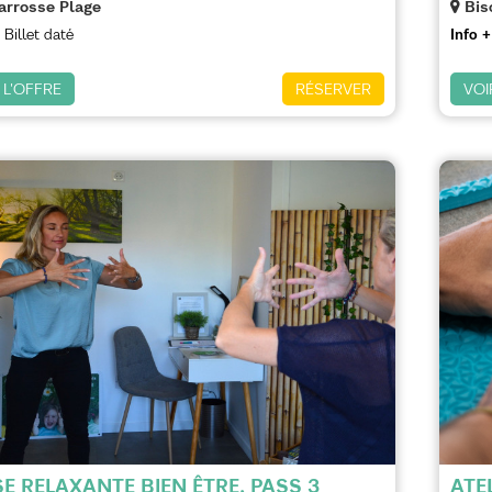
arrosse Plage
Bis
Billet daté
Info +
 L'OFFRE
RÉSERVER
VOI
E RELAXANTE BIEN ÊTRE, PASS 3
ATE