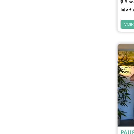
Bisc
Info + :
VOIR
PAUS