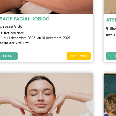
AGE FACIAL KOBIDO
ATE
arrosse Ville
Bis
Billet non daté
Info +
 :
du
1 décembre 2025
au
31 décembre 2027
cette activité :
 L'OFFRE
RÉSERVER
VOI