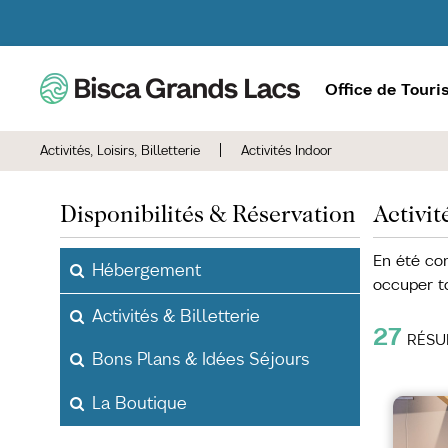
Office de Tour
Activités, Loisirs, Billetterie
|
Activités Indoor
Disponibilités & Réservation
Activit
En été co
Hébergement
occuper to
Activités & Billetterie
27
RÉSU
Bons Plans & Idées Séjours
La Boutique