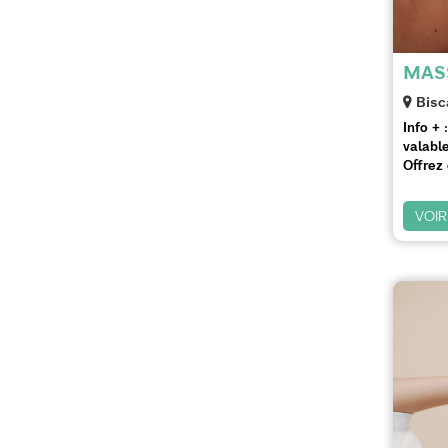
MASS
Bisc
Info + :
valable
Offrez 
VOIR