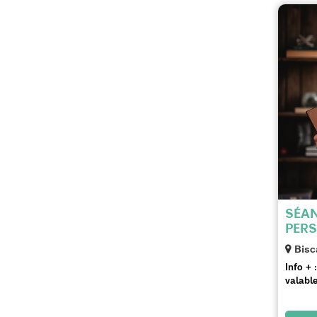
SÉAN
PERS
Bisc
Info + :
valable