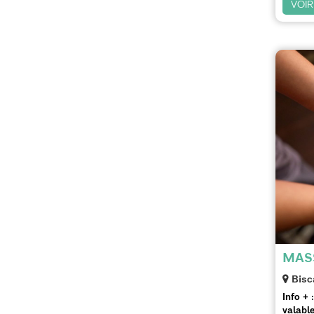
VOIR
MAS
Bisc
Info + :
valable