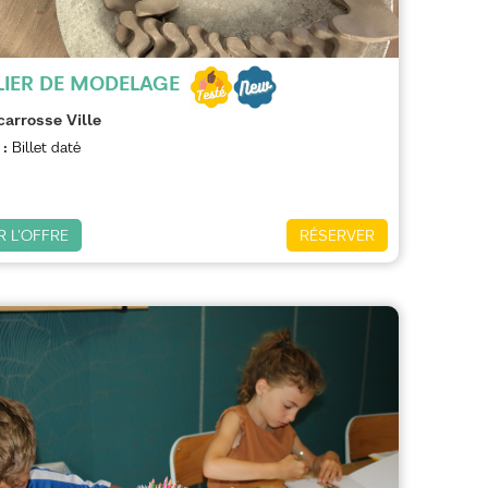
LIER DE MODELAGE
carrosse Ville
 :
Billet daté
R L'OFFRE
RÉSERVER