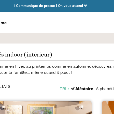
ℹ️ Communiqué de presse | On vous attend 🩵
isme
és indoor (intérieur)
mme en hiver, au printemps comme en automne, découvrez nos 
ute la famille... même quand il pleut !
LTATS
TRI :
Aléatoire
Alphabét