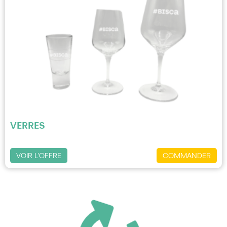
VERRES
VOIR L'OFFRE
COMMANDER
10,50 €
-52
%
22 €