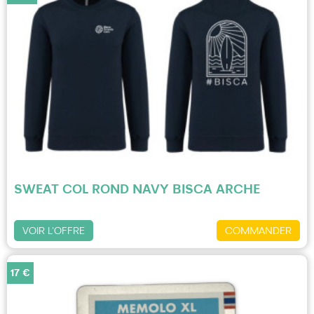
SWEAT COL ROND NAVY BISCA ARCHE
VOIR L'OFFRE
COMMANDER
17 €