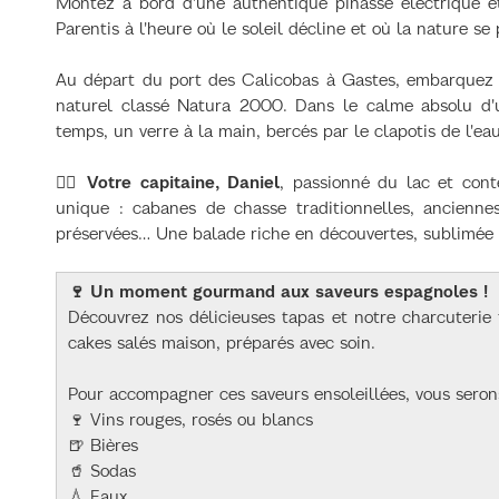
Montez à bord d'une authentique pinasse électrique et
Parentis à l'heure où le soleil décline et où la nature se
Au départ du port des Calicobas à Gastes, embarquez 
naturel classé Natura 2000. Dans le calme absolu d'u
temps, un verre à la main, bercés par le clapotis de l'eau
👨‍✈️ Votre capitaine, Daniel
, passionné du lac et conte
unique : cabanes de chasse traditionnelles, anciennes
préservées… Une balade riche en découvertes, sublimée p
🍷 Un moment gourmand aux saveurs espagnoles !
Découvrez nos délicieuses tapas et notre charcuterie
cakes salés maison, préparés avec soin.
Pour accompagner ces saveurs ensoleillées, vous seron
🍷 Vins rouges, rosés ou blancs
🍺 Bières
🥤 Sodas
💧 Eaux