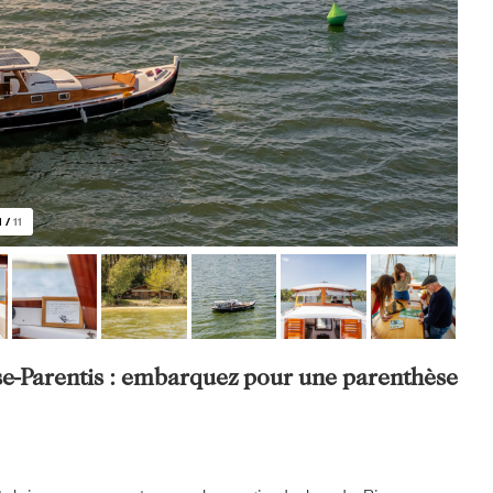
1
/
11
se-Parentis : embarquez pour une parenthèse