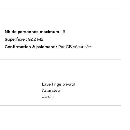
Nb de personnes maximum
:
6
Superficie
:
92.2
M2
Confirmation & paiement
:
Par CB sécurisée
Lave linge privatif
Aspirateur
Jardin