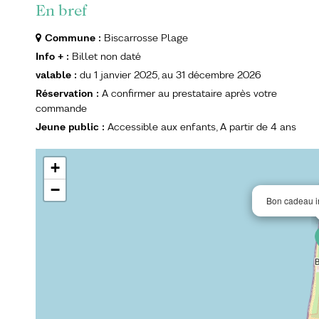
En bref
Commune
:
Biscarrosse Plage
Info +
:
Billet non daté
valable
:
du
1 janvier 2025
au
31 décembre 2026
Réservation
:
A confirmer au prestataire après votre
commande
Jeune public
:
Accessible aux enfants
A partir de
4 ans
+
−
Bon cadeau in