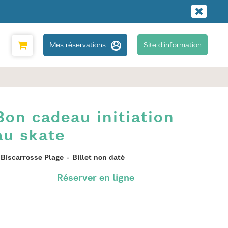
Mes réservations
Site d'information
Bon cadeau initiation
au skate
Biscarrosse Plage
Billet non daté