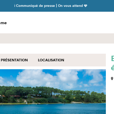
ℹ️ Communiqué de presse | On vous attend 🩵
isme
PRÉSENTATION
LOCALISATION