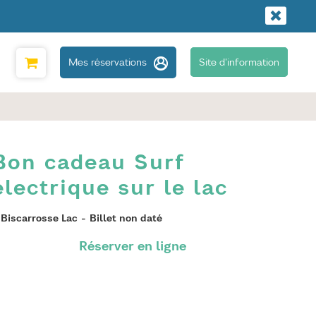
Mes réservations
Site d'information
Bon cadeau Surf
électrique sur le lac
Biscarrosse Lac
Billet non daté