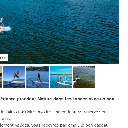
1
/
8
xpérience grandeur Nature dans les Landes avec un bon
e l'air ou activité insolite... sélectionnez, réservez et
clics,
aiement validés, vous recevrez par email le bon cadeau