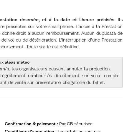
estation réservée, et à la date et l'heure précisés.
Ils
être présentés sur votre smartphone. L'accès à la Prestation
 ne donne droit à aucun remboursement. Aucun duplicata de
 de vol ou de détérioration. L'interruption d’une Prestation
ursement. Toute sortie est définitive.
aux aléas météo.
km/h, les organisateurs peuvent annuler la projection.
 intégralement remboursés directement sur votre compte
oint de vente sur présentation obligatoire du billet.
Confirmation & paiement
:
Par CB sécurisée
Conditions d'annulation
:
Les billets ne sont pas