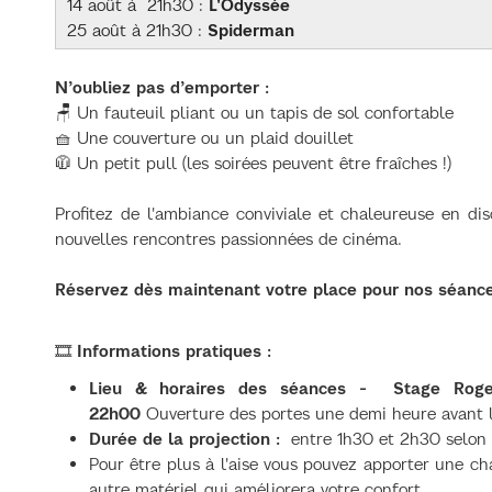
14 août à 21h30 :
L'Odyssée
25 août à 21h30 :
Spiderman
N’oubliez pas d’emporter :
🪑 Un fauteuil pliant ou un tapis de sol confortable
🧺 Une couverture ou un plaid douillet
🧥 Un petit pull (les soirées peuvent être fraîches !)
Profitez de l'ambiance conviviale et chaleureuse en di
nouvelles rencontres passionnées de cinéma.
Réservez dès maintenant votre place pour nos séance
🎞️
Informations pratiques :
Lieu & horaires des séances - Stage Roge
22h00
Ouverture des portes une demi heure avant l
Durée de la projection :
entre 1h30 et 2h30 selon l
Pour être plus à l'aise vous pouvez apporter une cha
autre matériel qui améliorera votre confort.