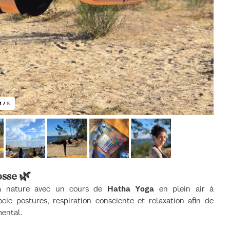
1
/
8
osse 🌿
a nature avec un cours de
Hatha Yoga
en plein air à
cie postures, respiration consciente et relaxation afin de
mental.