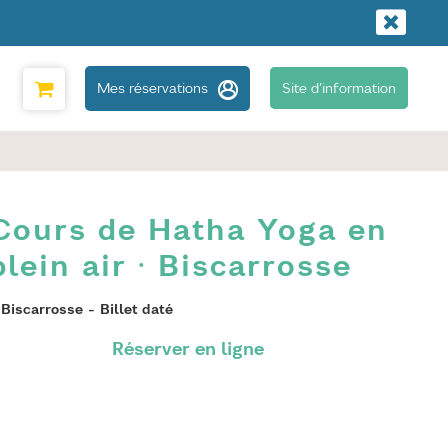
Mes réservations
Site d'information
Cours de Hatha Yoga en
plein air · Biscarrosse
Biscarrosse
Billet daté