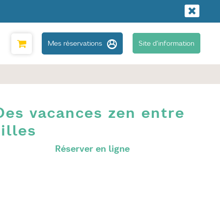
Mes réservations
Site d'information
Des vacances zen entre
filles