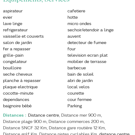
aspirateur
cafetiere
evier
hotte
lave linge
micro ondes
refrigerateur
sechoir/etendoir a linge
vaisselle et couverts
auvent
salon de jardin
detecteur de fumee
fer a repasser
four
grille-pain
television ecran plat
congelateur
mobilier de terrasse
bouilloire
barbecue
seche cheveux
bain de soleil
planche à repasser
abri de jardin
plaque electrique
local velos
cocotte-minute
courette
dependances
cour fermee
baignoire bébé
Parking
Distances
:
Distance centre
Distance mer
900 m
Distance plage
900 m
Distance commerces
200 m
Distance SNCF
32 Km
Distance gare routière
12 Km
Distance golf
Km
Distance pistes cyclables
Km
distance centre