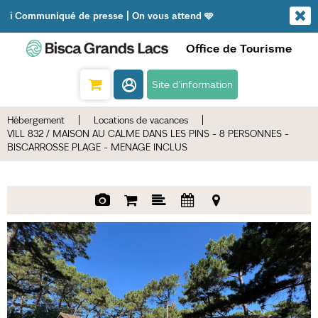
ℹ️ Communiqué de presse | On vous attend 🩵
Office de Tourisme
Site d'information
Hébergement
|
Locations de vacances
|
VILL 832 / MAISON AU CALME DANS LES PINS - 8 PERSONNES -
BISCARROSSE PLAGE - MENAGE INCLUS