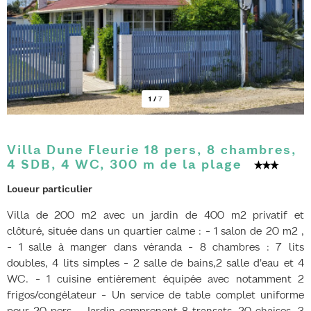
1
/
7
Villa Dune Fleurie 18 pers, 8 chambres,
4 SDB, 4 WC, 300 m de la plage
Loueur particulier
Villa de 200 m2 avec un jardin de 400 m2 privatif et
clôturé, située dans un quartier calme : - 1 salon de 20 m2 ,
- 1 salle à manger dans véranda - 8 chambres : 7 lits
doubles, 4 lits simples - 2 salle de bains,2 salle d'eau et 4
WC. - 1 cuisine entièrement équipée avec notamment 2
frigos/congélateur - Un service de table complet uniforme
pour 20 pers - Jardin comprenant 8 transats, 20 chaises, 3