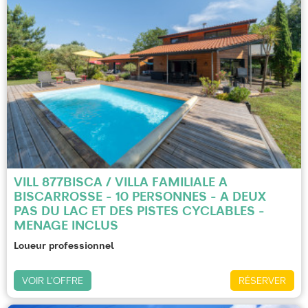
VILL 877BISCA / VILLA FAMILIALE A
BISCARROSSE - 10 PERSONNES - A DEUX
PAS DU LAC ET DES PISTES CYCLABLES -
MENAGE INCLUS
Loueur professionnel
VOIR L'OFFRE
RÉSERVER